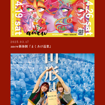
2025.03.17
anew新体制『まくあけ巡業』