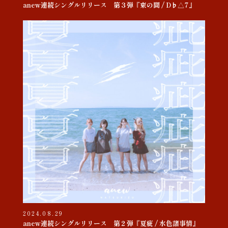
anew連続シングルリリース 第３弾『束の間 / D♭△7』
2024.08.29
anew連続シングルリリース 第２弾『夏疵 / 水色諸事情』