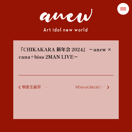
『CHIKAKARA 新年会 2024』 〜anew ×
cana÷biss 2MAN LIVE〜
投稿ナビゲーション
桐亜生誕祭 最後の集団自殺 生生世世編
9DayzGlitchClubTokyoミル・サトウ生誕祭 “笑顔がテレサ from 米沢”