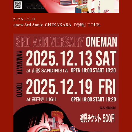
2025.12.11
anew 3rd Anniv. CHIKAKARA 『母胎』TOUR