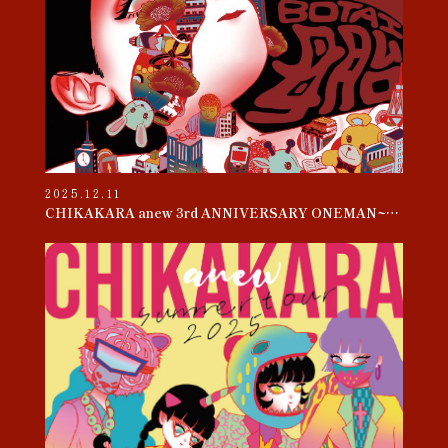
2025.12.11
CHIKAKARA anew 3rd ANNIVERSARY ONEMAN~母胎~