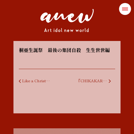
桐亜生誕祭 最後の集団自殺 生生世世編
投稿ナビゲーション
Like a Christmas 2023
『CHIKAKARA 新年会 2024』 〜anew × cana÷biss 2MAN LIVE〜