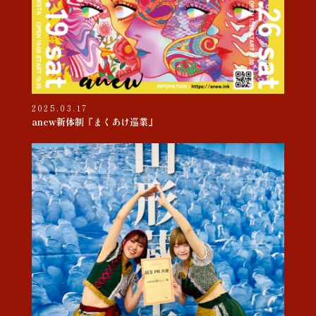
2025.03.17
anew新体制『まくあけ巡業』