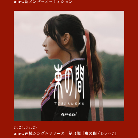
anew新メンバーオーディション
2024.09.27
anew連続シングルリリース 第３弾『束の間 / D♭△7』