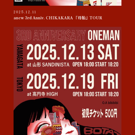
2025.12.11
anew 3rd Anniv. CHIKAKARA 『母胎』TOUR