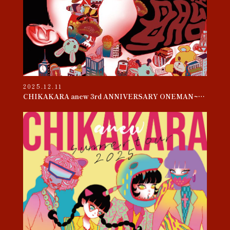
2025.12.11
CHIKAKARA anew 3rd ANNIVERSARY ONEMAN~母胎~