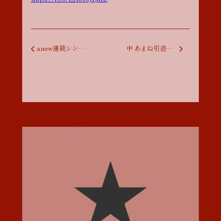
投稿ナビゲーション
anew連続シングルリリース 第３弾『束の間 / D♭△7』
中 あまね引退のお知らせ