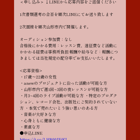
＜申し込み＞ ↓LINEから応募内容をご返信ください
1次書類選考の合否を順次LINEにてお送り致します
2次面接を順次山形市内で開催します。
オーディション参加費：なし
合格後にかかる費用：レッスン費、遠征費など活動に
かかわる経費は事務所負担 報酬や給与など：報酬につ
きましては当社規定の配分率でお支払いいたします。
<応募資格>
・17歳～22歳の女性
・anewのプロジェクトに沿った活動が可能な方
・山形市内で週1回~3回の夜レッスンが可能な方
・月3~4回のライブ活動が可能な方 ・特定のプロダク
ション、レコード会社、出版社にご契約されていない
方 ・本気で売れたいとう強い思いのある方
・音楽が大好きな方
・心身ともに健康な方
・素直な方
●申込LINE
https://t.co/LH800JEjKL