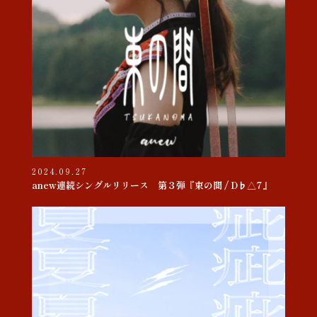
2024.09.27
anew連続シングルリリース 第３弾『束の間 / D♭△7』