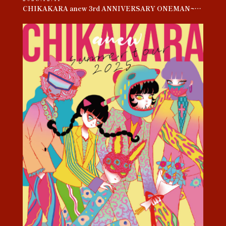
CHIKAKARA anew 3rd ANNIVERSARY ONEMAN~母胎~