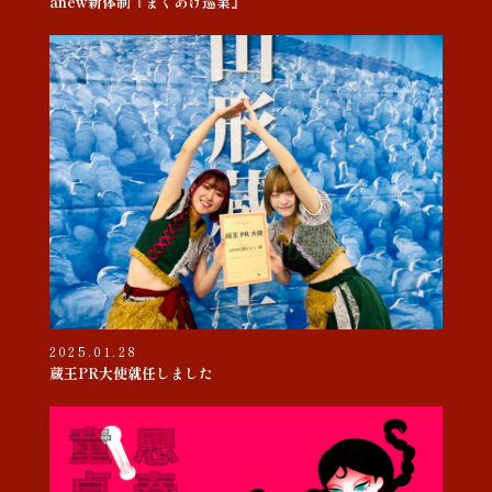
anew新体制『まくあけ巡業』
2025.01.28
蔵王PR大使就任しました