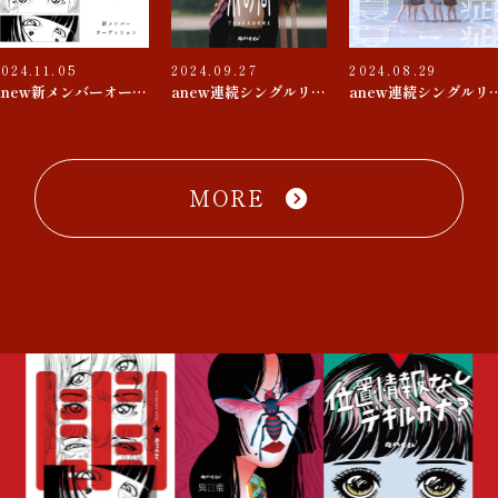
2024.11.05
2024.09.27
2024.08.29
anew新メンバーオーディション
anew連続シングルリリース 第３弾『束の間 / D♭△7』
anew連続シングルリリース 第２
MORE