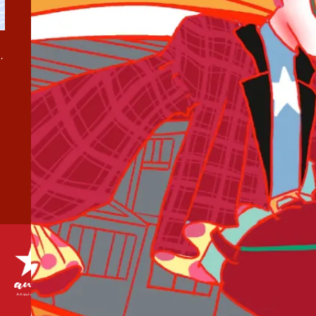
弾『夏疵 / 水色諸事情』