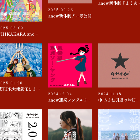
anew新体制『
2025.03.26
anew新体制アー写公開
2025.05.09
CHIKAKARA anew SUMMER tour
2025.01.28
蔵王PR大使就任しました
2024.12.04
2024.11.18
anew連続シングルリリース 第４弾『思春期 / 童貞ソー・ヤング』
中 あまね引退のお知らせ