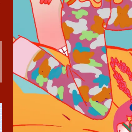
まくあけ巡業』