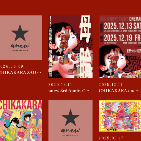
2026.06.09
CHIKAKARA ZAO 2026
2025.12.11
2025.12.11
anew 3rd Anniv. CHIKAKARA 『母胎』TOUR
CHIKAKARA anew 3rd ANNIVERSARY ONEMAN~母胎~
2025.03.17