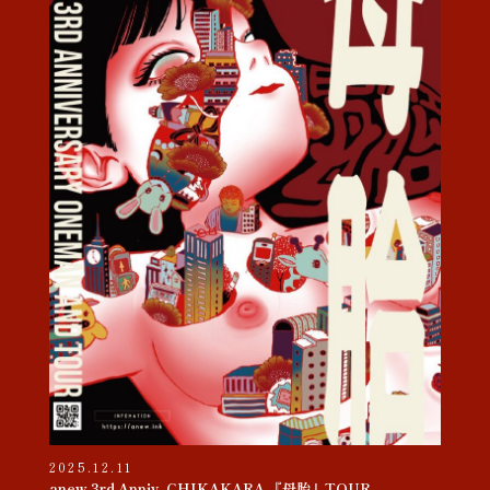
2025.12.11
anew 3rd Anniv. CHIKAKARA 『母胎』TOUR