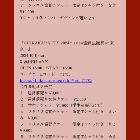
７ フラスタ協賛チケット 限定Tシャツ付き なぎ
¥10,000
Tシャツは各メンバーデザインが違います
『CHIKAKARA FES 2024〜anew全員生誕祭 at 東
京〜』
2024.10.19 sat
新高円寺Loft X
OPEN 16:00 START 16:30
ローチケ：Lコード 71705
https://l-tike.com/search/?lcd=71705
合計６組ほど予定
１ 通常前売り ¥3,000
２ 通常前売り女性チケット ¥2,000
３ 学生チケット ¥1,000（学生証提示にて）
４ フラスタ協賛チケット 限定Tシャツ付き まい
み ¥9,000
５ フラスタ協賛チケット 限定Tシャツ付き りこ
¥9,000
６ フラスタ協賛チケット 限定Tシャツ付き あま