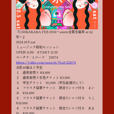
『CHIKAKARA FES 2024〜anew全員生誕祭 at 山
形〜』
2024.10.5 sat
ミュージック昭和セッション
OPEN 11:00 START 11:30
ローチケ：Lコード 22674
https://l-tike.com/search/?lcd=22674
合計10組ほど予定
１ 通常前売り ¥4,000
２ 通常前売り女性チケット ¥3,000
３ 学生チケット ¥1,000（学生証提示にて）
４ フラスタ協賛チケット 限定Tシャツ付き まい
み ¥10,000
５ フラスタ協賛チケット 限定Tシャツ付き りこ
¥10,000
６ フラスタ協賛チケット 限定Tシャツ付き あま
ね ¥10,000