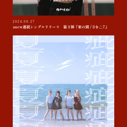
2024.09.27
anew連続シングルリリース 第３弾『束の間 / D♭△7』