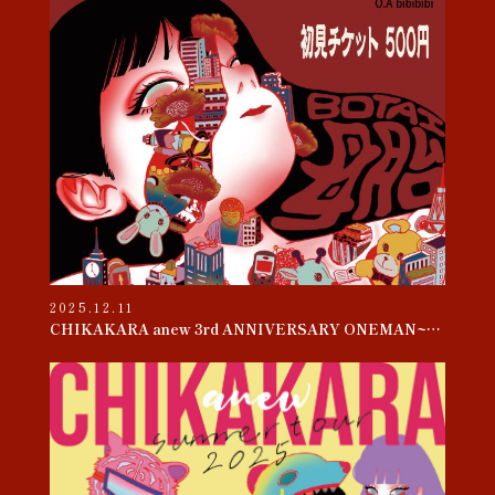
2025.12.11
CHIKAKARA anew 3rd ANNIVERSARY ONEMAN~母胎~