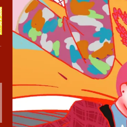
まくあけ巡業』