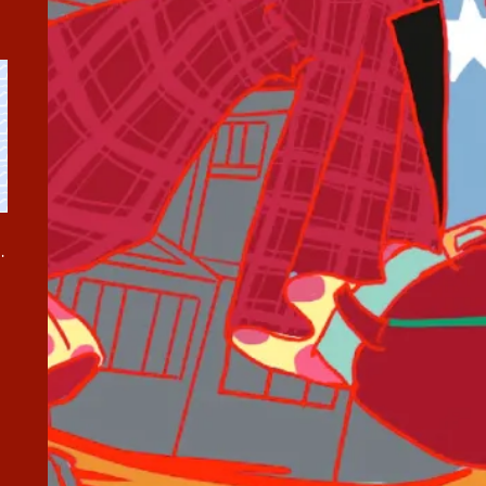
弾『夏疵 / 水色諸事情』