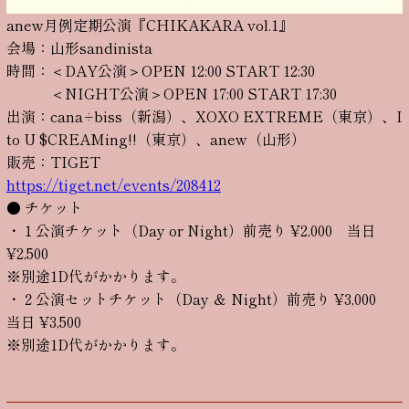
anew月例定期公演『CHIKAKARA vol.1』
会場：山形sandinista
時間：＜DAY公演＞OPEN 12:00 START 12:30
＜NIGHT公演＞OPEN 17:00 START 17:30
出演：cana÷biss（新潟）、XOXO EXTREME（東京）、I
to U $CREAMing!!（東京）、anew（山形）
販売：TIGET
https://tiget.net/events/208412
● チケット
・１公演チケット（Day or Night）前売り ¥2,000 当日
¥2,500
※別途1D代がかかります。
・２公演セットチケット（Day ＆ Night）前売り ¥3,000
当日 ¥3,500
※別途1D代がかかります。