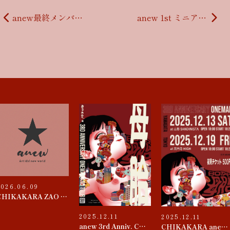
投稿ナビゲーション
anew最終メンバー確定しました！
anew 1st ミニアルバム『世界ヲ染めていく』リリース
2026.06.09
CHIKAKARA ZAO 2026
2025.12.11
2025.12.11
anew 3rd Anniv. CHIKAKARA 『母胎』TOUR
CHIKAKARA anew 3rd ANNIVERSARY ONEMAN~母胎~