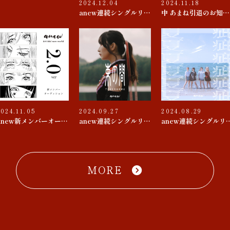
2024.12.04
2024.11.18
anew連続シングルリリース 第４弾『思春期 / 童貞ソー・ヤング』
中 あまね引退のお知らせ
2024.11.05
2024.09.27
2024.08.29
anew新メンバーオーディション
anew連続シングルリリース 第３弾『束の間 / D♭△7』
anew連続シングルリリース 第２
MORE