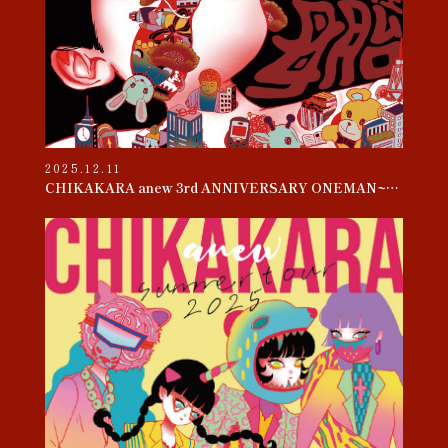
2025.12.11
CHIKAKARA anew 3rd ANNIVERSARY ONEMAN~母胎~