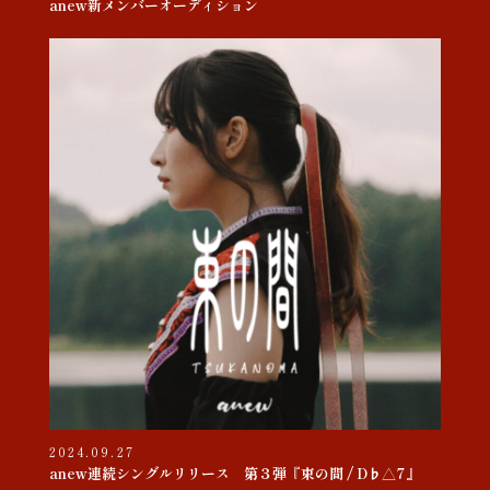
anew新メンバーオーディション
2024.09.27
anew連続シングルリリース 第３弾『束の間 / D♭△7』