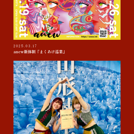
2025.03.17
anew新体制『まくあけ巡業』