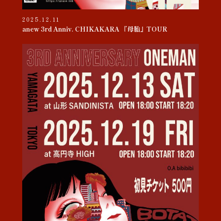
2025.12.11
anew 3rd Anniv. CHIKAKARA 『母胎』TOUR