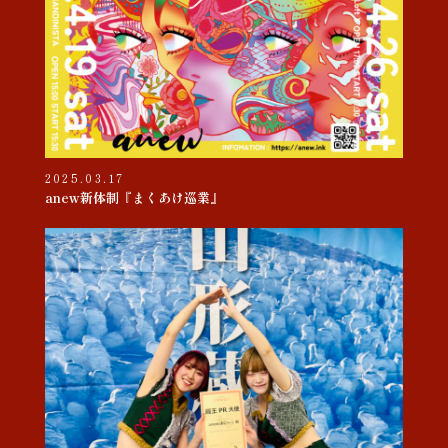
2025.03.17
anew新体制『まくあけ巡業』