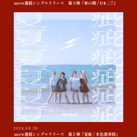
anew連続シングルリリース 第３弾『束の間 / D♭△7』
2024.08.29
anew連続シングルリリース 第２弾『夏疵 / 水色諸事情』