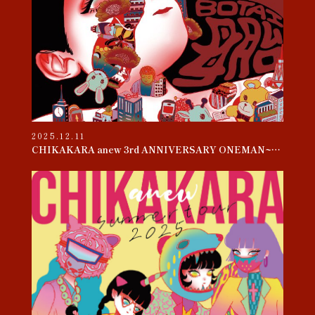
2025.12.11
CHIKAKARA anew 3rd ANNIVERSARY ONEMAN~母胎~