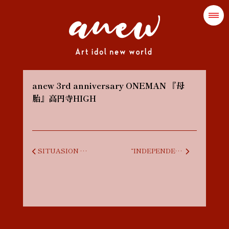
anew 3rd anniversary ONEMAN 『母
胎』高円寺HIGH
投稿ナビゲーション
SITUASION TOUR 2025 “KANKEI” in SENDAI
“INDEPENDENT”RELEASE MINI TOUR FINAL