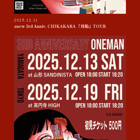
2025.12.11
anew 3rd Anniv. CHIKAKARA 『母胎』TOUR