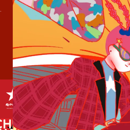
弾『夏疵 / 水色諸事情』