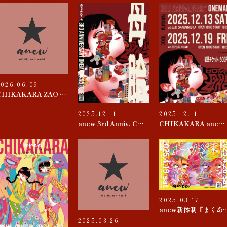
2026.06.09
CHIKAKARA ZAO 2026
2025.12.11
2025.12.11
anew 3rd Anniv. CHIKAKARA 『母胎』TOUR
CHIKAKARA anew 3rd ANNIVERSARY ONEMAN~母胎~
2025.03.17
anew新体制『
2025.03.26