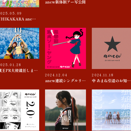
anew新体制アー写公開
2025.05.09
CHIKAKARA anew SUMMER tour
2025.01.28
蔵王PR大使就任しました
2024.12.04
2024.11.18
anew連続シングルリリース 第４弾『思春期 / 童貞ソー・ヤング』
中 あまね引退のお知らせ