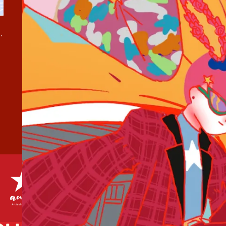
弾『夏疵 / 水色諸事情』