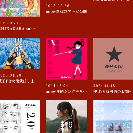
2025.03.26
anew新体制アー写公開
2025.05.09
CHIKAKARA anew SUMMER tour
2025.01.28
蔵王PR大使就任しました
2024.12.04
2024.11.18
anew連続シングルリリース 第４弾『思春期 / 童貞ソー・ヤング』
中 あまね引退のお知らせ