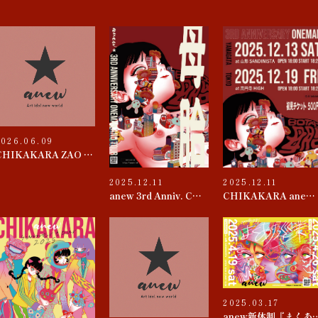
2026.06.09
CHIKAKARA ZAO 2026
2025.12.11
2025.12.11
anew 3rd Anniv. CHIKAKARA 『母胎』TOUR
CHIKAKARA anew 3rd ANNIVERSARY ONEMAN~母胎~
2025.03.17
anew新体制『