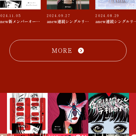
2024.11.05
2024.09.27
2024.08.29
anew新メンバーオーディション
anew連続シングルリリース 第３弾『束の間 / D♭△7』
anew連続シングルリリース 第２
MORE