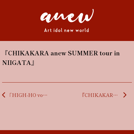
『CHIKAKARA anew SUMMER tour in
NIIGATA』
投稿ナビゲーション
「HIGH-HO vol.120」
『CHIKAKARA anew SUMMER tour in YAMAGATA』