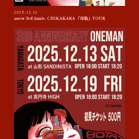
2025.12.11
anew 3rd Anniv. CHIKAKARA 『母胎』TOUR