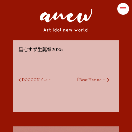
星七すず生誕祭2025
投稿ナビゲーション
DOOOON！ココ生誕祭
『Beat Happening！高円寺超POP PANIC！』