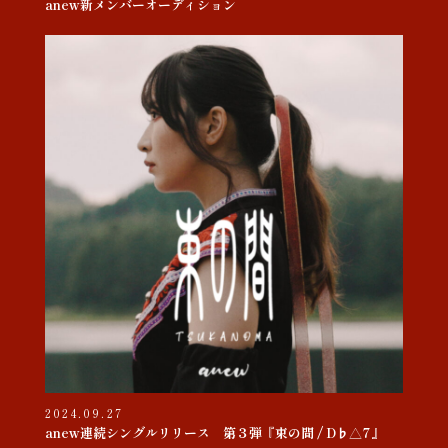
anew新メンバーオーディション
2024.09.27
anew連続シングルリリース 第３弾『束の間 / D♭△7』