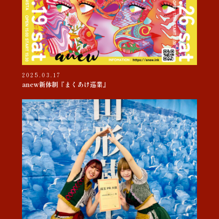
2025.03.17
anew新体制『まくあけ巡業』