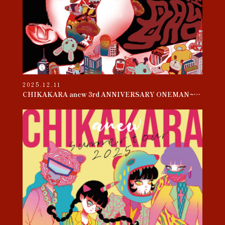
2025.12.11
CHIKAKARA anew 3rd ANNIVERSARY ONEMAN~母胎~