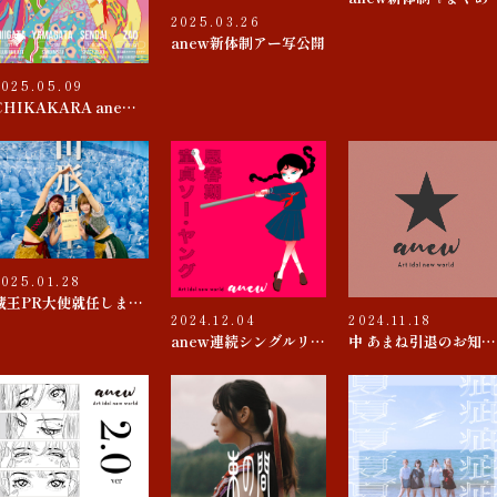
2025.03.26
anew新体制アー写公開
2025.05.09
CHIKAKARA anew SUMMER tour
2025.01.28
蔵王PR大使就任しました
2024.12.04
2024.11.18
anew連続シングルリリース 第４弾『思春期 / 童貞ソー・ヤング』
中 あまね引退のお知らせ