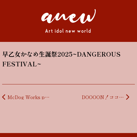
早乙女かなめ生誕祭2025~DANGEROUS
FESTIVAL~
投稿ナビゲーション
McDog Works presents「McDog party」
DOOOON！ココ生誕祭