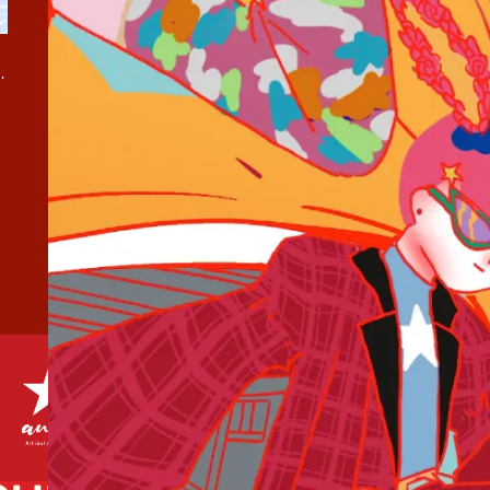
弾『夏疵 / 水色諸事情』