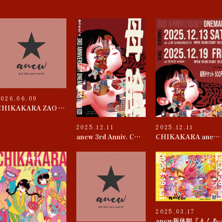
2026.06.09
CHIKAKARA ZAO 2026
2025.12.11
2025.12.11
anew 3rd Anniv. CHIKAKARA 『母胎』TOUR
CHIKAKARA anew 3rd ANNIVERSARY ONEMAN~母胎~
2025.03.17
anew新体制『