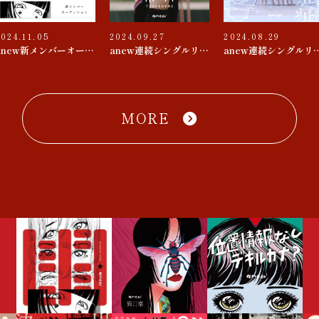
2024.11.05
2024.09.27
2024.08.29
anew新メンバーオーディション
anew連続シングルリリース 第３弾『束の間 / D♭△7』
anew連続シングルリリース 第２
MORE