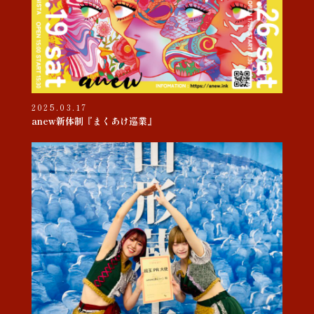
2025.03.17
anew新体制『まくあけ巡業』