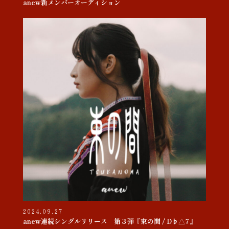
anew新メンバーオーディション
2024.09.27
anew連続シングルリリース 第３弾『束の間 / D♭△7』