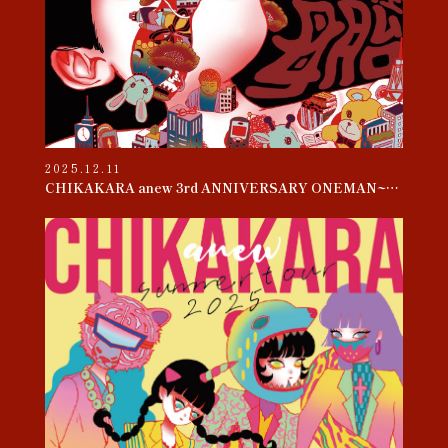
2025.12.11
CHIKAKARA anew 3rd ANNIVERSARY ONEMAN~母胎~