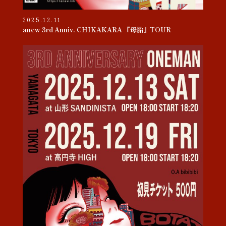
2025.12.11
anew 3rd Anniv. CHIKAKARA 『母胎』TOUR