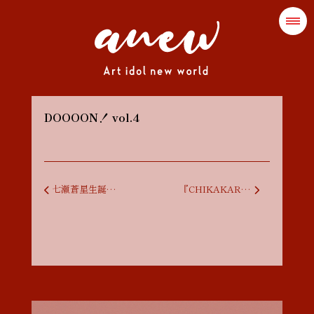
DOOOON！ vol.4
投稿ナビゲーション
七瀬蒼星生誕祭2025 One World Connecting Smiles
『CHIKAKARA anew まくあけ巡業 in YAMAGATA』』