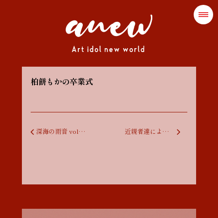
柏餅もかの卒業式
投稿ナビゲーション
深海の雨音 vol.26
近親者達によるcana÷bissを偲ぶ会