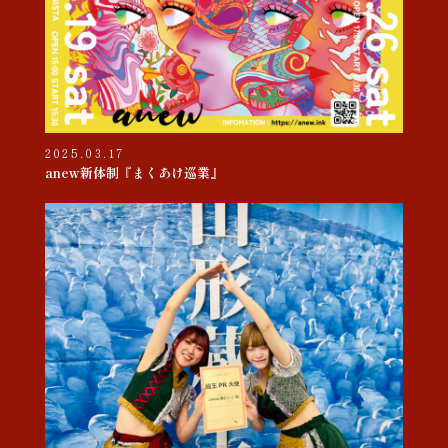
2025.03.17
anew新体制『まくあけ巡業』