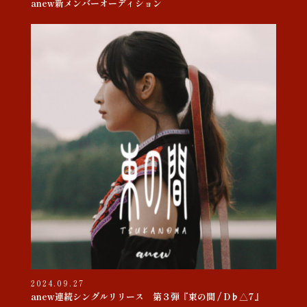
anew新メンバーオーディション
2024.09.27
anew連続シングルリリース 第３弾『束の間 / D♭△7』