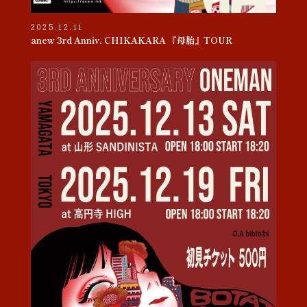
2025.12.11
anew 3rd Anniv. CHIKAKARA 『母胎』TOUR