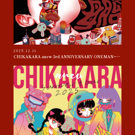
2025.12.11
CHIKAKARA anew 3rd ANNIVERSARY ONEMAN~母胎~