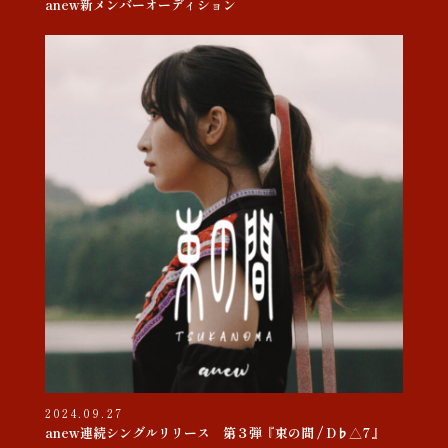
anew新メンバーオーディション
2024.09.27
anew連続シングルリリース 第３弾『束の間 / D♭△7』