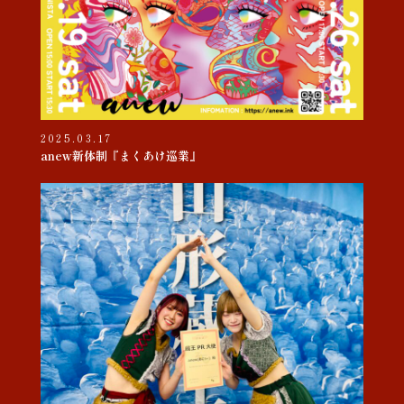
2025.03.17
anew新体制『まくあけ巡業』