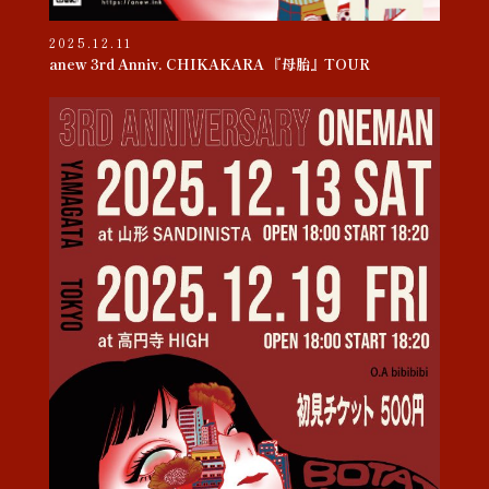
2025.12.11
anew 3rd Anniv. CHIKAKARA 『母胎』TOUR