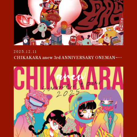
2025.12.11
CHIKAKARA anew 3rd ANNIVERSARY ONEMAN~母胎~