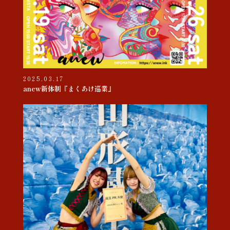
2025.03.17
anew新体制『まくあけ巡業』