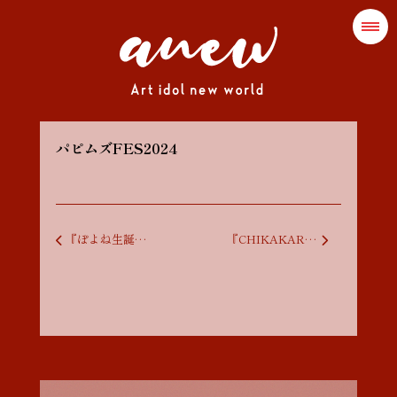
パピムズFES2024
投稿ナビゲーション
『ぽよね生誕祭2024』
『CHIKAKARA 大仙臺連邦編』