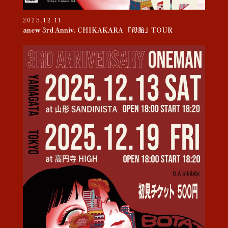
2025.12.11
anew 3rd Anniv. CHIKAKARA 『母胎』TOUR