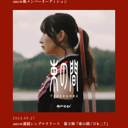
anew新メンバーオーディション
2024.09.27
anew連続シングルリリース 第３弾『束の間 / D♭△7』