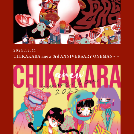
2025.12.11
CHIKAKARA anew 3rd ANNIVERSARY ONEMAN~母胎~