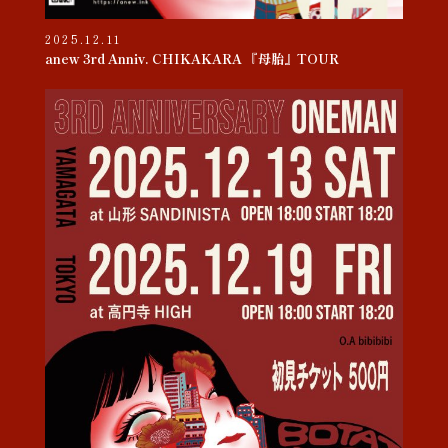
2025.12.11
anew 3rd Anniv. CHIKAKARA 『母胎』TOUR