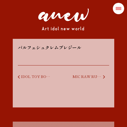
パルフェシュクレムプレジール
投稿ナビゲーション
IDOL TOY BOX vol.39 〜Able-anew-Gleam〜
MIC RAW RUGA 定期公演 HIGH-HO vol.89