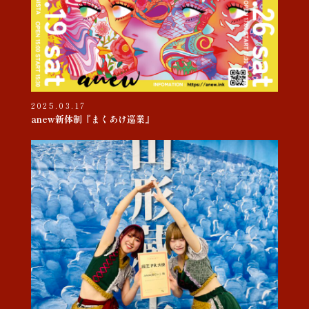
2025.03.17
anew新体制『まくあけ巡業』