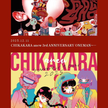
2025.12.11
CHIKAKARA anew 3rd ANNIVERSARY ONEMAN~母胎~