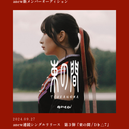
anew新メンバーオーディション
2024.09.27
anew連続シングルリリース 第３弾『束の間 / D♭△7』