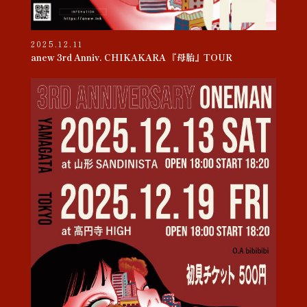
2025.12.11
anew 3rd Anniv. CHIKAKARA 『母胎』TOUR