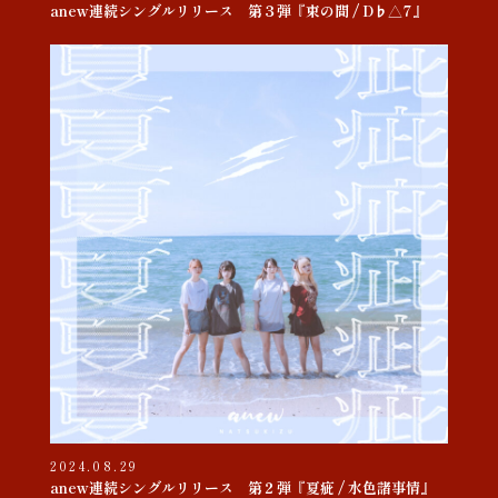
anew連続シングルリリース 第３弾『束の間 / D♭△7』
2024.08.29
anew連続シングルリリース 第２弾『夏疵 / 水色諸事情』