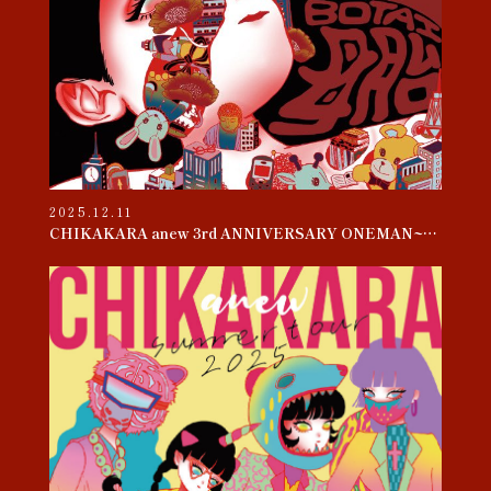
2025.12.11
CHIKAKARA anew 3rd ANNIVERSARY ONEMAN~母胎~