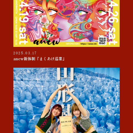
2025.03.17
anew新体制『まくあけ巡業』