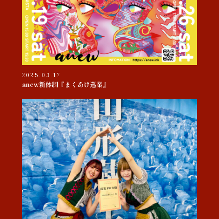
2025.03.17
anew新体制『まくあけ巡業』