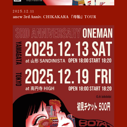
2025.12.11
anew 3rd Anniv. CHIKAKARA 『母胎』TOUR