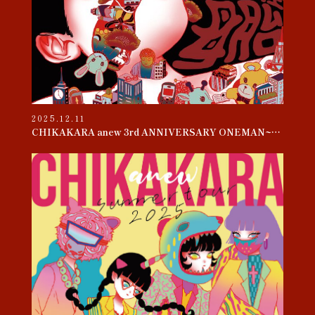
2025.12.11
CHIKAKARA anew 3rd ANNIVERSARY ONEMAN~母胎~