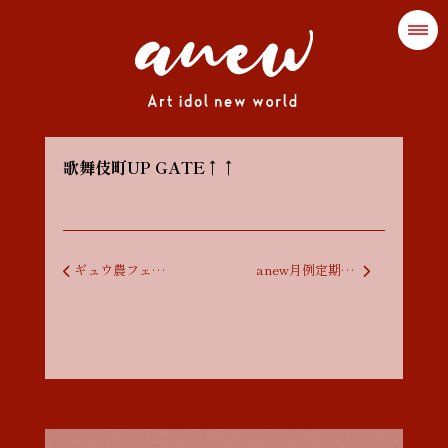
歌舞伎町UP GATE↑↑
投稿ナビゲーション
ギュウ農フェス mini -黄金週間夜の部
anew月例定期公演 CHIKAKARA vol.7