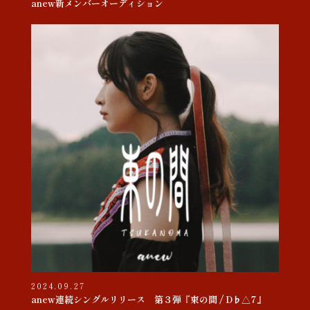
anew新メンバーオーディション
2024.09.27
anew連続シングルリリース 第３弾『束の間 / D♭△7』