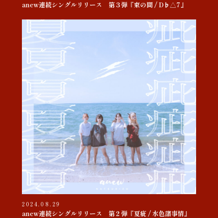
anew連続シングルリリース 第３弾『束の間 / D♭△7』
2024.08.29
anew連続シングルリリース 第２弾『夏疵 / 水色諸事情』