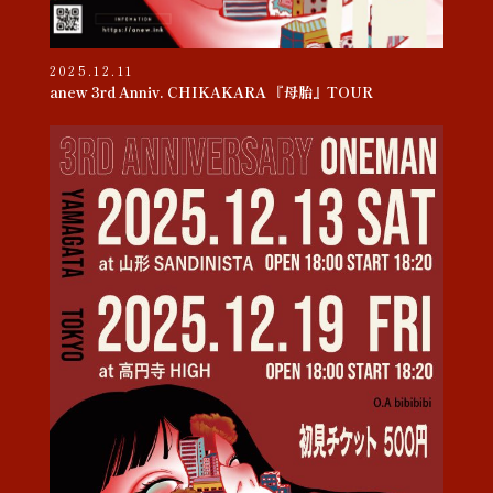
2025.12.11
anew 3rd Anniv. CHIKAKARA 『母胎』TOUR