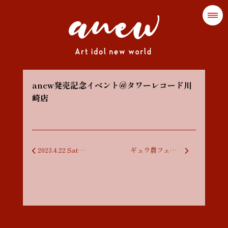
anew発売記念イベント@タワーレコード川
崎店
投稿ナビゲーション
2023.4.22 Sat ムン様からコンカフェを教わろう〜anewちゃん1日職場体験vol.1〜
ギュウ農フェス mini -黄金週間夜の部