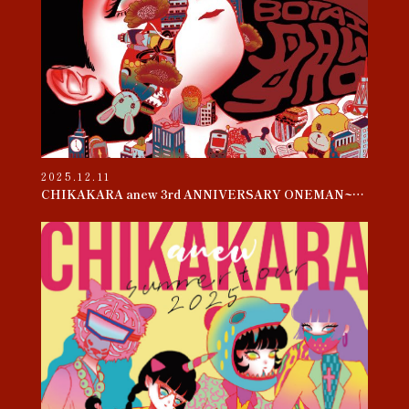
2025.12.11
CHIKAKARA anew 3rd ANNIVERSARY ONEMAN~母胎~