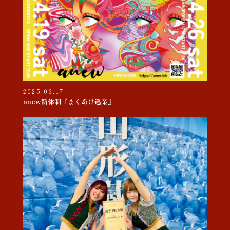
2025.03.17
anew新体制『まくあけ巡業』