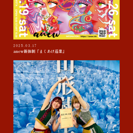
2025.03.17
anew新体制『まくあけ巡業』