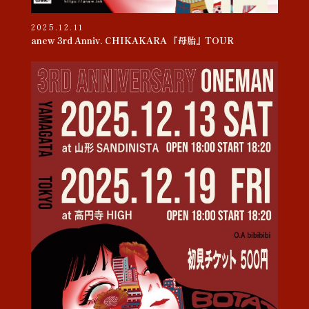
2025.12.11
anew 3rd Anniv. CHIKAKARA 『母胎』TOUR