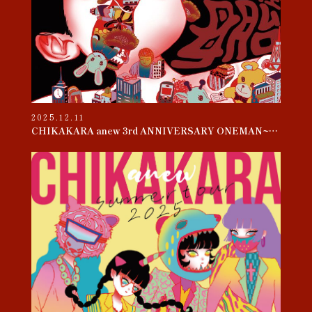
2025.12.11
CHIKAKARA anew 3rd ANNIVERSARY ONEMAN~母胎~