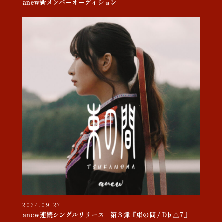
anew新メンバーオーディション
2024.09.27
anew連続シングルリリース 第３弾『束の間 / D♭△7』