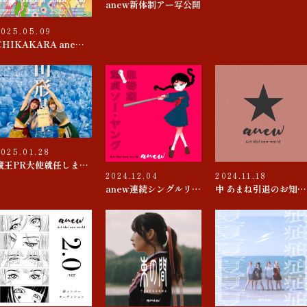
anew新体制アー写公開
2025.05.09
CHIKAKARA anew SUMMER tour
2025.01.28
蔵王PR大使就任しました
2024.12.04
2024.11.18
anew連続シングルリリース 第４弾『思春期 / 童貞ソー・ヤング』
中 あまね引退のお知らせ