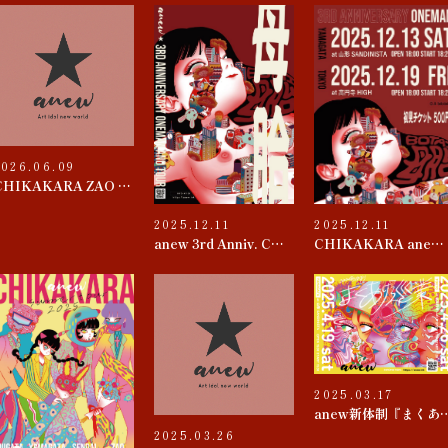
2026.06.09
CHIKAKARA ZAO 2026
2025.12.11
2025.12.11
anew 3rd Anniv. CHIKAKARA 『母胎』TOUR
CHIKAKARA anew 3rd ANNIVERSARY ONEMAN~母胎~
2025.03.17
anew新体制『
2025.03.26