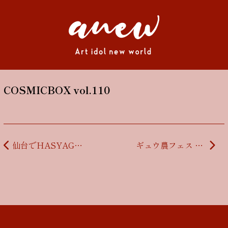
COSMICBOX vol.110
投稿ナビゲーション
仙台でHASYAGE‼︎‼︎-東北の皆さん仲良くして下さいSP-
ギュウ農フェス mini 夏到来前夜祭！ 2部