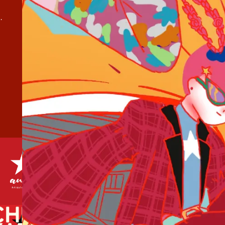
弾『夏疵 / 水色諸事情』