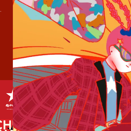
弾『夏疵 / 水色諸事情』