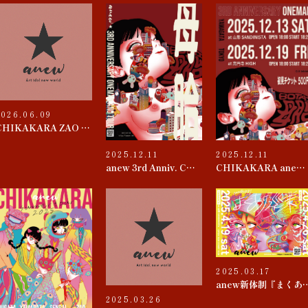
2026.06.09
CHIKAKARA ZAO 2026
2025.12.11
2025.12.11
anew 3rd Anniv. CHIKAKARA 『母胎』TOUR
CHIKAKARA anew 3rd ANNIVERSARY ONEMAN~母胎~
2025.03.17
anew新体制『
2025.03.26