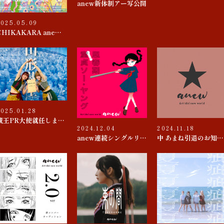
anew新体制アー写公開
2025.05.09
CHIKAKARA anew SUMMER tour
2025.01.28
蔵王PR大使就任しました
2024.12.04
2024.11.18
anew連続シングルリリース 第４弾『思春期 / 童貞ソー・ヤング』
中 あまね引退のお知らせ