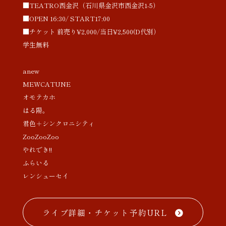
■TEATRO西金沢（石川県金沢市西金沢1-5）
■OPEN 16:30/ START17:00
■チケット 前売り¥2,000/当日¥2,500(D代別）
学生無料
anew
MEWCATUNE
オモテカホ
はる陽。
君色＋シンクロニシティ
ZooZooZoo
やれでき!!
ふらいる
レンシューセイ
ライブ詳細・チケット予約URL