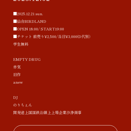
■2025.12.21 sun.
■仙台BIRDLAND
■OPEN 18:00/ START19:00
■チケット 前売り¥2,500/当日¥3,000(D代別）
学生無料
EMPTY DRUG
赤気
旧作
anew
DJ
のりちぇん
開発途上国国鉄沿線上上場企業沙浄商事