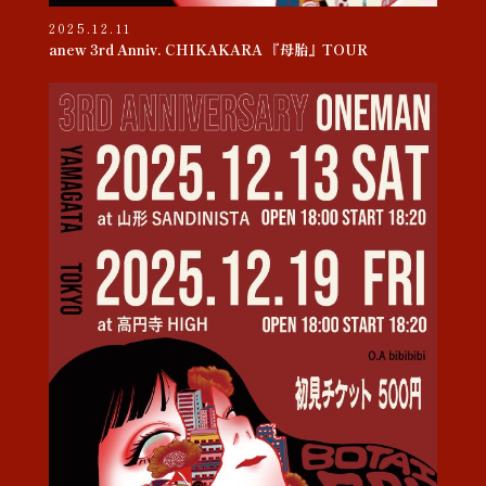
2025.12.11
anew 3rd Anniv. CHIKAKARA 『母胎』TOUR