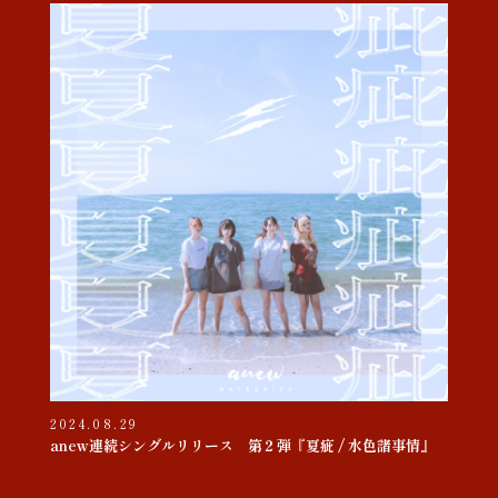
2024.08.29
anew連続シングルリリース 第２弾『夏疵 / 水色諸事情』