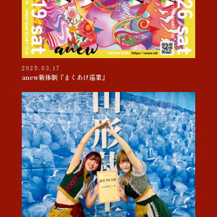
2025.03.17
anew新体制『まくあけ巡業』