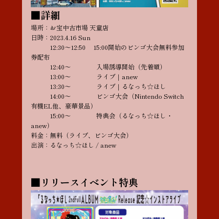
■詳細
場所：お宝中古市場 天童店
日時：2023.4.16 Sun
12:30〜12:50 15:00開始のビンゴ大会無料参加
券配布
12:40〜 入場誘導開始（先着順）
13:00〜 ライブ｜anew
13:30〜 ライブ｜るなっち☆ほし
14:00〜 ビンゴ大会（Nintendo Switch
有機EL他、豪華景品）
15:00〜 特典会（るなっち☆ほし・
anew）
料金：無料（ライブ、ビンゴ大会）
出演：るなっち☆ほし / anew
■リリースイベント特典